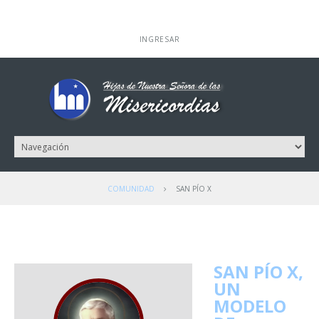
INGRESAR
COMUNIDAD
SAN PÍO X
SAN PÍO X,
UN
MODELO