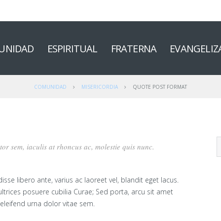
UNIDAD
ESPIRITUAL
FRATERNA
EVANGELIZ
COMUNIDAD
MISERICORDIA
QUOTE POST FORMAT
rtor sem, iaculis at rhoncus ac, molestie quis nunc.
se libero ante, varius ac laoreet vel, blandit eget lacus.
ultrices posuere cubilia Curae; Sed porta, arcu sit amet
eleifend urna dolor vitae sem.