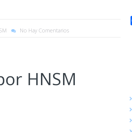
SM
No Hay Comentarios
 por
HNSM