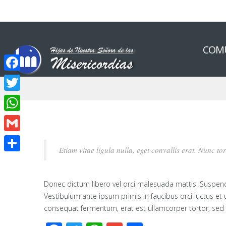
COM
Facebook
Twitter
WhatsApp
Gmail
Etiam vitae ligula nulla, eget convallis erat. Nunc to
Compartir
Donec dictum libero vel orci malesuada mattis. Suspendis
Vestibulum ante ipsum primis in faucibus orci luctus et 
consequat fermentum, erat est ullamcorper tortor, sed 