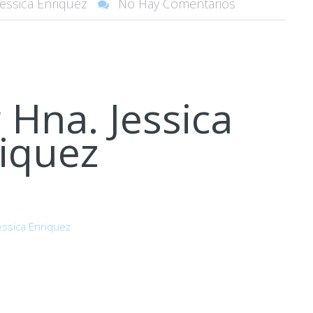
Jessica Enriquez
No Hay Comentarios
r
Hna. Jessica
iquez
essica Enriquez