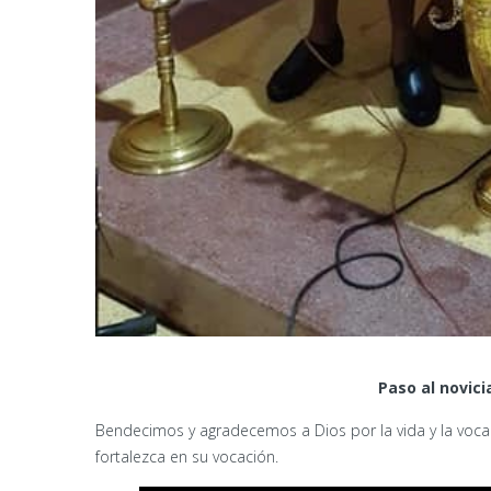
Paso al novici
Bendecimos y agradecemos a Dios por la vida y la voca
fortalezca en su vocación.