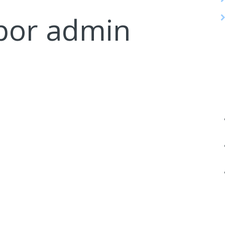
 por
admin