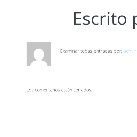
k
p
r
Escrito
Examinar todas entradas por:
admin
Los comentarios están cerrados.